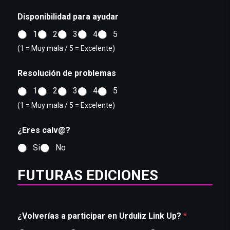
b
Disponibilidad para ayudar
i
l
1
2
3
4
5
i
d
(1 = Muy mala / 5 = Excelente)
a
d
Resolución de problemas
Y
1
2
3
4
5
(1 = Muy mala / 5 = Excelente)
¿Eres calv@?
Si
No
FUTURAS EDICIONES
¿Volverías a participar en Urduliz Link Up?
*