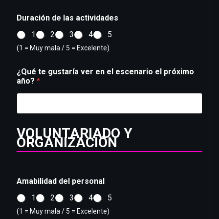
Duración de las actividades
1
2
3
4
5
(1 = Muy mala / 5 = Excelente)
¿Qué te gustaría ver en el escenario el próximo
año?
*
g
VOLUNTARIADO Y
u
ORGANIZACIÓN
s
t
a
r
Amabilidad del personal
í
a
1
2
3
4
5
A
m
(1 = Muy mala / 5 = Excelente)
a