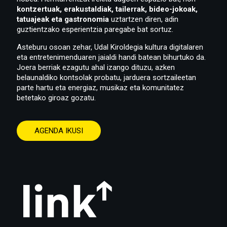
kontzertuak, erakustaldiak, tailerrak, bideo-jokoak,
tatuajeak eta gastronomia
uztartzen diren, adin
guztientzako esperientzia paregabe bat sortuz.
Asteburu osoan zehar, Udal Kiroldegia kultura digitalaren
eta entretenimenduaren jaialdi handi batean bihurtuko da.
Joera berriak ezagutu ahal izango dituzu, azken
belaunaldiko kontsolak probatu, jarduera sortzaileetan
parte hartu eta energiaz, musikaz eta komunitatez
betetako giroaz gozatu.
AGENDA IKUSI