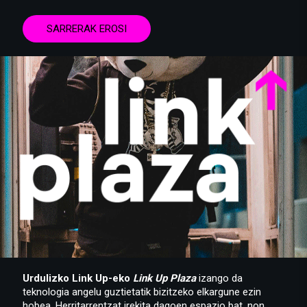
SARRERAK EROSI
Urdulizko Link Up-eko
Link Up Plaza
izango da
teknologia angelu guztietatik bizitzeko elkargune ezin
hobea. Herritarrentzat irekita dagoen espazio bat, non