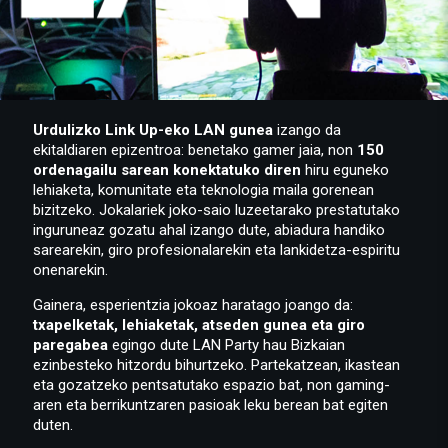
Urdulizko Link Up-eko LAN gunea
izango da
ekitaldiaren epizentroa: benetako gamer jaia, non
150
ordenagailu sarean konektatuko diren
hiru eguneko
lehiaketa, komunitate eta teknologia maila gorenean
bizitzeko. Jokalariek joko-saio luzeetarako prestatutako
inguruneaz gozatu ahal izango dute, abiadura handiko
sarearekin, giro profesionalarekin eta lankidetza-espiritu
onenarekin.
Gainera, esperientzia jokoaz haratago joango da:
txapelketak, lehiaketak, atseden gunea eta giro
paregabea
egingo dute LAN Party hau Bizkaian
ezinbesteko hitzordu bihurtzeko. Partekatzean, ikastean
eta gozatzeko pentsatutako espazio bat, non gaming-
aren eta berrikuntzaren pasioak leku berean bat egiten
duten.