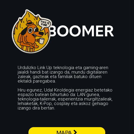
Urdulizko Link Up teknologia eta gaming-aren
jaialdi handi bat izango da, mundu digitalaren
zaleak, gazteak eta familiak batuko dituen
ekitaldi paregabea.
Hiru egunez, Udal Kiroldegia energiaz betetako
espazio batean bihurtuko da: LAN gunea,
teknologia-tailerrak, esperientzia murgiltzaileak,
lehiaketak, K-Pop, cosplay eta askoz gehiago
izango dira bertan.
MAPA