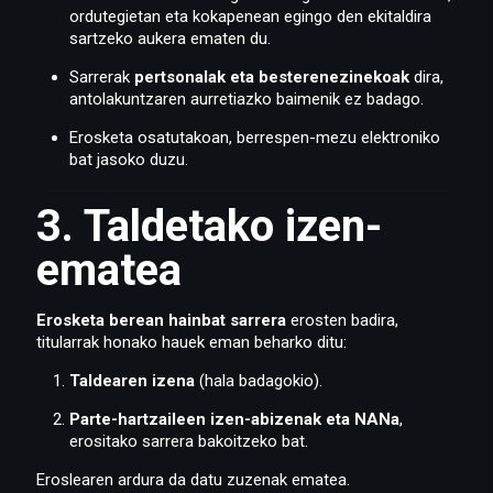
ordutegietan eta kokapenean egingo den ekitaldira
sartzeko aukera ematen du.
Sarrerak
pertsonalak eta besterenezinekoak
dira,
antolakuntzaren aurretiazko baimenik ez badago.
Erosketa osatutakoan, berrespen-mezu elektroniko
bat jasoko duzu.
3. Taldetako izen-
ematea
Erosketa berean hainbat sarrera
erosten badira,
titularrak honako hauek eman beharko ditu:
Taldearen izena
(hala badagokio).
Parte-hartzaileen izen-abizenak eta NANa
,
erositako sarrera bakoitzeko bat.
Eroslearen ardura da datu zuzenak ematea.