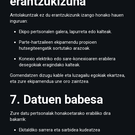
erantzukizuna
Antolakuntzak ez du erantzukizunik izango honako hauen
inguruan:
Ekipo pertsonalen galera, lapurreta edo kalteak.
Parte-hartzaileen ekipamendu propioen
hutsegiteengatik sortutako arazoak.
Konexio elektriko edo sare-konexioaren erabilera
desegokiak eragindako kalteak.
Gomendatzen dizugu kable eta luzagailu egokiak ekartzea,
eta zure ekipamendua une oro zaintzea.
7. Datuen babesa
Zure datu pertsonalak honakoetarako erabiliko dira
bakarrik:
Ekitaldiko sarrera eta sarbidea kudeatzea