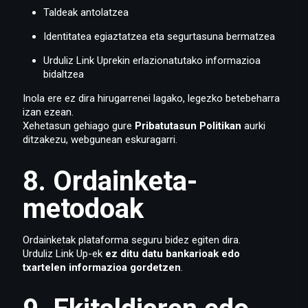
Taldeak antolatzea
Identitatea egiaztatzea eta segurtasuna bermatzea
Urduliz Link Uprekin erlazionatutako informazioa
bidaltzea
Inola ere ez dira hirugarrenei lagako, legezko betebeharra
izan ezean.
Xehetasun gehiago gure
Pribatutasun Politikan
aurki
ditzakezu, webgunean eskuragarri.
8. Ordainketa-
metodoak
Ordainketak plataforma seguru bidez egiten dira.
Urduliz Link Up-ek
ez ditu datu bankarioak edo
txartelen informazioa gordetzen
.