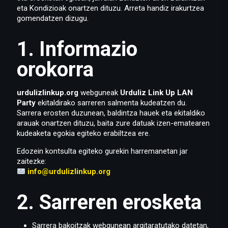
eta Kondizioak onartzen dituzu. Arreta handiz irakurtzea
gomendatzen dizugu.
1. Informazio
orokorra
urdulizlinkup.org
webguneak
Urduliz Link Up LAN
Party
ekitaldirako sarreren salmenta kudeatzen du.
Sarrera erosten duzunean, baldintza hauek eta ekitaldiko
arauak onartzen dituzu, baita zure datuak izen-ematearen
kudeaketa egokia egiteko erabiltzea ere.
Edozein kontsulta egiteko gurekin harremanetan jar
zaitezke:
info@urdulizlinkup.org
2. Sarreren erosketa
Sarrera bakoitzak webgunean argitaratutako datetan,