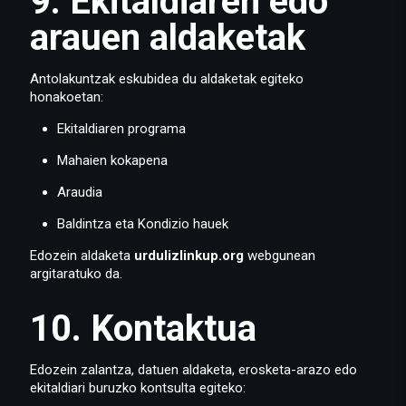
9. Ekitaldiaren edo
arauen aldaketak
Antolakuntzak eskubidea du aldaketak egiteko
honakoetan:
Ekitaldiaren programa
Mahaien kokapena
Araudia
Baldintza eta Kondizio hauek
Edozein aldaketa
urdulizlinkup.org
webgunean
argitaratuko da.
10. Kontaktua
Edozein zalantza, datuen aldaketa, erosketa-arazo edo
ekitaldiari buruzko kontsulta egiteko: