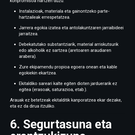
konpromisoa hartzen duzu:
Instalazioak, materiala eta gainontzeko parte-
hartzaileak errespetatzea.
Jarrera egokia izatea eta antolakuntzaren jarraibideei
jarraitzea.
Debekatutako substantziarik, material arriskutsurik
edo alkoholik ez sartzea (aretoaren araudiaren
arabera).
Zure ekipamendu propioa egoera onean eta kable
egokiekin ekartzea.
Ekitaldiko sareari kalte egiten dioten jarduerarik ez
egitea (erasoak, saturazioa, etab.).
Arauak ez betetzeak ekitalditik kanporatzea ekar dezake,
eta ez da dirua itzuliko.
6. Segurtasuna eta