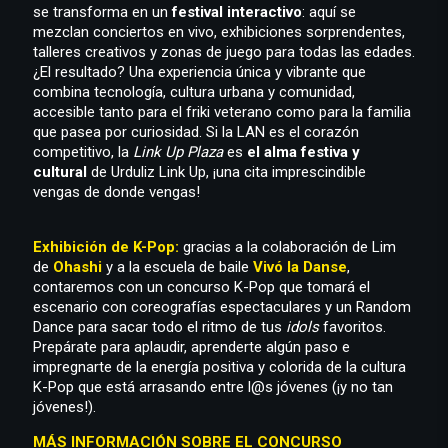
se transforma en un
festival interactivo
: aquí se
mezclan conciertos en vivo, exhibiciones sorprendentes,
talleres creativos y zonas de juego para todas las edades.
¿El resultado? Una experiencia única y vibrante que
combina tecnología, cultura urbana y comunidad,
accesible tanto para el friki veterano como para la familia
que pasea por curiosidad. Si la LAN es el corazón
competitivo, la
Link Up Plaza
es
el alma festiva y
cultural
de Urduliz Link Up, ¡una cita imprescindible
vengas de donde vengas!
Exhibición de K-Pop:
gracias a la colaboración de Lim
de
Ohashi
y a la escuela de baile
Vivó la Danse
,
contaremos con un concurso K-Pop que tomará el
escenario con coreografías espectaculares y un Random
Dance para sacar todo el ritmo de tus
idols
favoritos.
Prepárate para aplaudir, aprenderte algún paso e
impregnarte de la energía positiva y colorida de la cultura
K-Pop que está arrasando entre l@s jóvenes (¡y no tan
jóvenes!).
MÁS INFORMACIÓN SOBRE EL CONCURSO